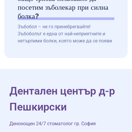
посетим зъболекар при силна
болка?
Зъбобол – не го пренебрегвайте!
Зъбоболът е една от най-неприятните и
нетърпими болки, която може да се появи
внезапно и да наруши ежедневието ви.
Пренебрегването на силната болка може
да доведе до сериозни усложнения и
необходимост от по-сложно и скъпо
лечение. Ако изпитвате силен дискомфорт
или остра болка в неподходящо време,
Дентален център д-р
важно е незабавно да […]
Пешкирски
Денонощен 24/7 стоматолог гр. София