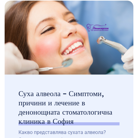
предотвратяване на кариеси и бъдещи
стоматологични проблеми. В нашата
денонощна стоматологична клиника в
София предлагаме професионална детска
стоматология, включително
профилактика, лечение и обучение за
правилна устна хигиена. […]
Суха алвеола – Симптоми,
причини и лечение в
денонощната стоматологична
клиника в София
Какво представлява сухата алвеола?