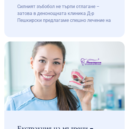
Силният зъбобол не търпи отлагане –
затова в денонощната клиника Д-р
Пешкирски предлагаме спешно лечение на
зъбобол 24/7. Зъбната болка може да Ви
изненада по всяко време – през нощта,
през уикенда или точно преди важен
ангажимент. Когато болката в зъба стане
нетърпима, нашият екип е насреща
денонощно, за да я облекчи бързо и да […]
Екстракция на мъдреци –