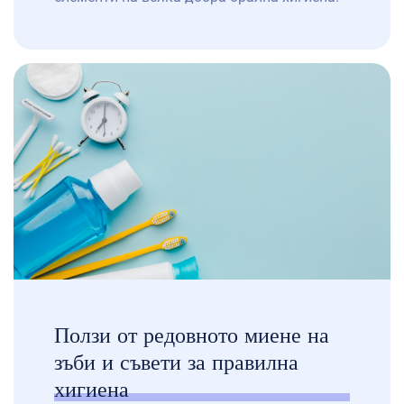
Много хора ги подценяват, но тези
процедури играят важна роля в
поддържането на здравето на зъбите и
венците. Независимо дали сте възрастен
или малко дете, редовните посещения при
зъболекаря, включително при детски
зъболекар или детски стоматолог, са
необходимост за […]
Ползи от редовното миене на
зъби и съвети за правилна
хигиена