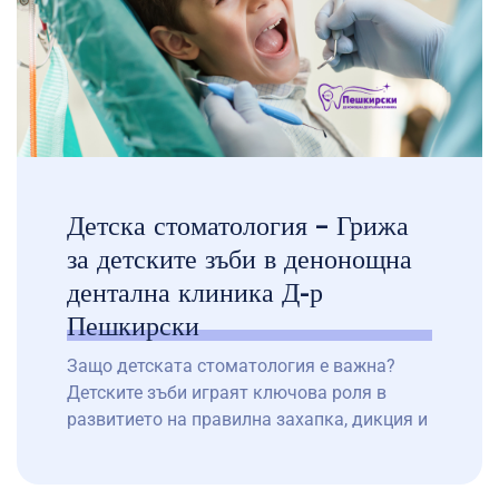
София, ние сме тук, за да […]
Детска стоматология – Грижа
за детските зъби в денонощна
дентална клиника Д-р
Пешкирски
Защо детската стоматология е важна?
Детските зъби играят ключова роля в
развитието на правилна захапка, дикция и
хранене. Ранната грижа за устната хигиена
е от съществено значение за