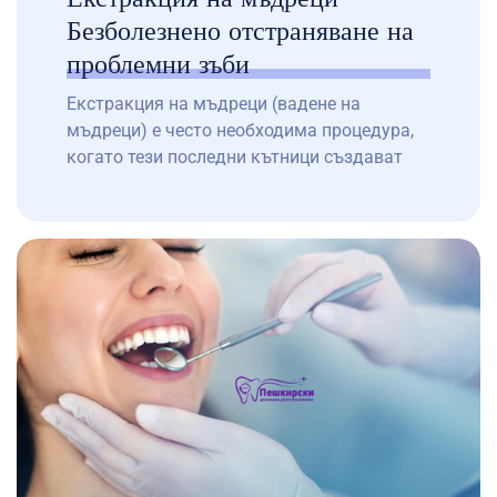
Безболезнено отстраняване на
проблемни зъби
Екстракция на мъдреци (вадене на
мъдреци) е често необходима процедура,
когато тези последни кътници създават
проблеми. В дентална клиника „Д-р
Пешкирски“ в София – стоматологична
клиника 24/7 с екип от опитни
специалисти – предлагаме безопасно и
безболезнено отстраняване на проблемни
зъби, включително мъдреци, по всяко
време. Нашият денонощен стоматолог и
лицево-челюстен хирург са на
разположение […]