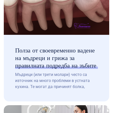
Полза от своевременно вадене
на мъдреци и грижа за
правилната подредба на зъбите
Мъдреци (или трети молари) често са
източник на много проблеми в устната
кухина. Те могат да причинят болка,
възпаление и дори инфекция, ако не са
правилно подредени или не пробият
напълно. Важно е да се предприеме
своевременно вадене на мъдреци, ако те