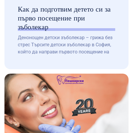
Как да подготвим детето си за
първо посещение при
зъболекар
Денонощен детски зъболекар – грижа без
стрес Търсите детски зъболекар в София,
който да направи първото посещение на
вашето дете приятно и спокойно? В
нашия денонощен дентален център доктор
Пешкирски приемаме малки пациенти
24/7 и знаем колко важно е ранното
запознаване с добър стоматолог. Защо е
важно първото посещение? Ранните срещи
с детски стоматолог изграждат доверие и
предотвратяват бъдещи страхове. Според
[…]