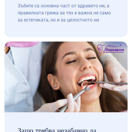
Зъбите са основна част от здравето ни, а
правилната грижа за тях е важна не само
за естетиката, но и за цялостното ни
благосъстояние. Редовното миене на зъби
е основната стъпка за поддържане на
оралната хигиена и предотвратяване на
различни зъбни заболявания. Въпреки че
посещенията при денонощен зъболекар,
като например в нашия дентален център,
са […]
Защо трябва незабавно да