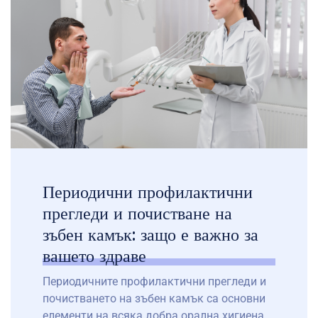
създават проблеми или могат да доведат
до сериозни усложнения. В допълнение,
правилната грижа […]
Периодични профилактични
прегледи и почистване на
зъбен камък: защо е важно за
вашето здраве
Периодичните профилактични прегледи и
почистването на зъбен камък са основни
елементи на всяка добра орална хигиена.