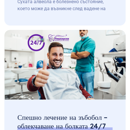
Сухата алвеола е болезнено състояние,
което може да възникне след вадене на
зъб, особено при вадене на мъдрец. Тя се
появява, когато кръвният съсирек в
извадената зъбна кухина се разруши или
не се образува правилно, оставяйки костта
и нервите открити. Това води до силна
болка и забавено заздравяване. Нашата
денонощна стоматологична […]
Спешно лечение на зъбобол –
облекчаване на болката 24/7