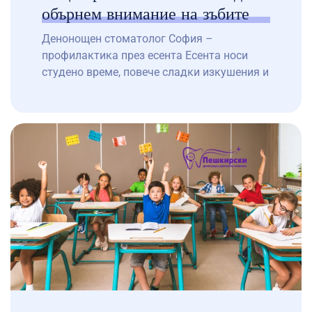
обърнем внимание на зъбите
Денонощен стоматолог София –
профилактика през есента Есента носи
студено време, повече сладки изкушения и
отслабен имунитет. Това може да повлияе
на зъбите и венците. В нашия денонощен
дентален център доктор
Пешкирски разполагаме със спешен
зъболекар и знаем колко чести стават
оплакванията именно през този сезон. Как
есента влияе на устната кухина? Често
ядем сладки печива, тиква, мед и […]