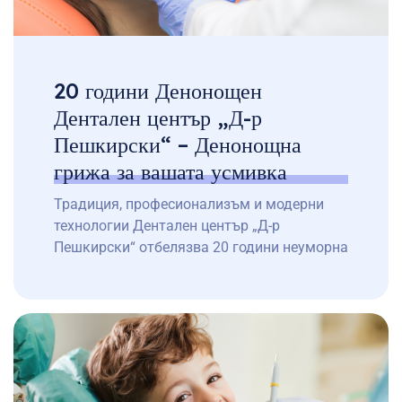
20 години Денонощен
Дентален център „Д-р
Пешкирски“ – Денонощна
грижа за вашата усмивка
Традиция, професионализъм и модерни
технологии Дентален център „Д-р
Пешкирски“ отбелязва 20 години неуморна
работа в името на вашето дентално
здраве! През тези десетилетия помогнахме
на хиляди пациенти – от рутинни прегледи
до сложни интервенции, осигурявайки
качествена стоматологична грижа 24/7.
Ако търсите денонощен зъболекар в
София или денонощен стоматолог в