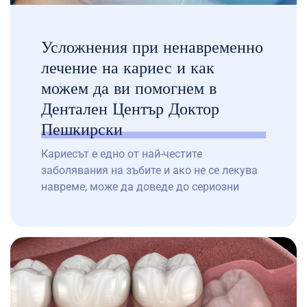
Усложнения при ненавременно
лечение на кариес и как
можем да ви помогнем в
Дентален Център Доктор
Пешкирски
Кариесът е едно от най-честите
заболявания на зъбите и ако не се лекува
навреме, може да доведе до сериозни
усложнения. Ранното откритие и лечение
на кариес е ключово за предотвратяване
на по-сериозни проблеми, които могат да
се развият в устната кухина. В Дентален
Център Доктор Пешкирски, благодарение
на нашите денонощни стоматологични
услуги, наличието на рентгенови […]